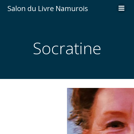
Aller
Salon du Livre Namurois
au
contenu
Socratine