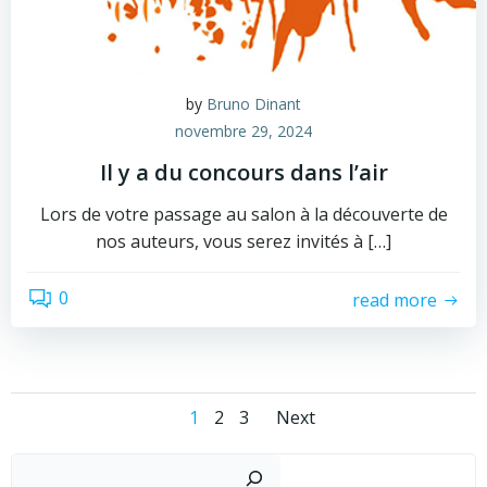
by
Bruno Dinant
novembre 29, 2024
Il y a du concours dans l’air
Lors de votre passage au salon à la découverte de
nos auteurs, vous serez invités à […]
0
read more
Posts
Posts
Page
Page
Page
1
2
3
Next
navigation
navigation
Recher