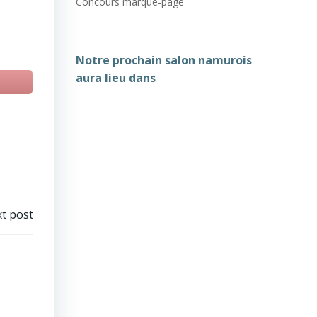
Concours marque-page
Notre prochain salon namurois
aura lieu dans
t post